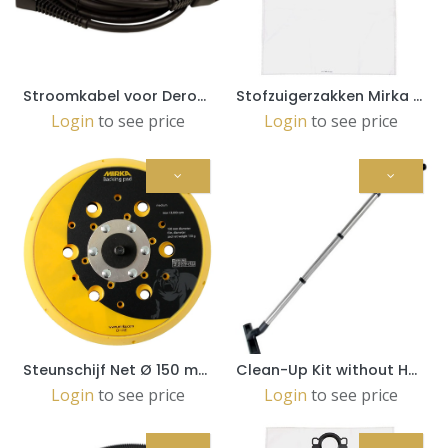
Stroomkabel voor Deros 4,3m CE 230V EU (MIE9016011)
Stofzuigerzakken Mirka DE 1025/1125 fleece non-woven per 5 stuks (8999000211)
Login
to see price
Login
to see price
Steunschijf Net Ø 150 mm 5/16" (8292605011)
Clean-Up Kit without Hose (8999790111)
Login
to see price
Login
to see price