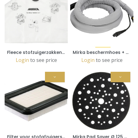
Fleece stofzuigerzakken voor DEXOS 1217, 5/Pak (MIX1215171)
Mirka beschermhoes + Kabel CE 230V + Slang 4m (MIE6515511)
Login
to see price
Login
to see price
Filter voor stofafzuigers uit de 1230-serie (8999100411)
Mirka Pad Saver Ø 125 mm (5st.) (8295511011)