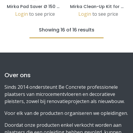
Mirka Pad Saver Ø 150 mm (5st.) (8295610111)
Mirka Clean-Up Kit for Dust Extractors (8999799111)
Login
to see price
Login
to see price
Showing 16 of 16 results
Over ons
Sinds 2014 ondersteunt Be Concrete professionele
plaatsers van microcementvloeren en decoratieve
pleisters, zowel bij renovatieprojecten als nieuwbouw.
Voor elk van de producten organiseren we opleidingen.
Doordat onze producten enkel verkocht worden aan
plaatsers die een opleiding hebben gevolgd, kunnen