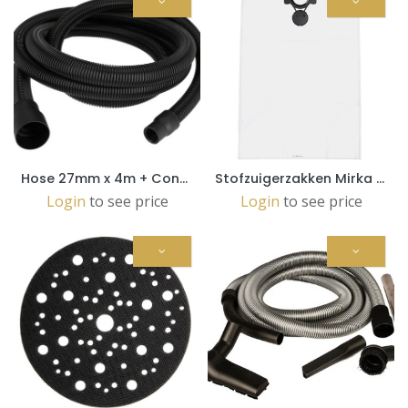
Hose 27mm x 4m + Connector (MIN6519411)
Stofzuigerzakken Mirka 1230 fleece non-woven per 5 stuks (8999100211)
Login
to see price
Login
to see price