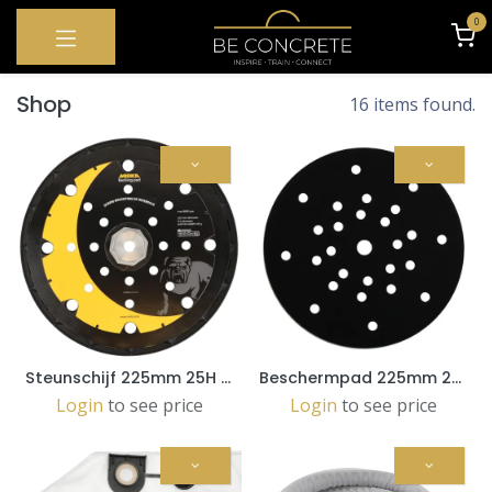
OVERSLAAN NAAR INHOUD
0
Shop
16 items found.
Steunschijf 225mm 25H Grip LEROS (MIW9514312)
Beschermpad 225mm 27H, 1/verpakking (8296712111)
Login
to see price
Login
to see price