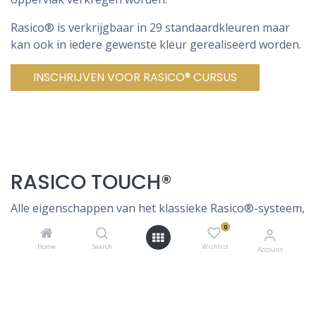
Rasico® is verkrijgbaar in 29 standaardkleuren maar
kan ook in iedere gewenste kleur gerealiseerd worden.
INSCHRIJVEN VOOR RASICO® CURSUS
RASICO TOUCH®
Alle eigenschappen van het klassieke Rasico®-systeem,
maar met een fijnere afwerking voor een gladder
0
resultaat
Home
Search
Wishlist
Account