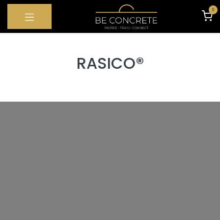
OVERSLAAN NAAR INHOUD
0
RASICO
®