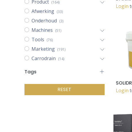
Product
(164)
Login
t
Afwerking
(33)
Onderhoud
(3)
Machines
(51)
Tools
(76)
Marketing
(191)
Carrodrain
(14)
Tags
RESET
Login
t