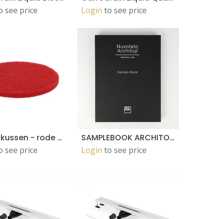
o see price
Login
to see price
Tussenkussen - rode pad dia406mm (5pc)
SAMPLEBOOK ARCHITOP25- with 1 tile A5 +26 color-pieces
ADD TO CART
ADD TO CART
o see price
Login
to see price