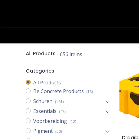
OVERSLAAN NAAR INHOUD
Academy
Contact
Producten
All Products
- 656 items
Categories
All Products
Be Concrete Products
(13)
Schuren
(161)
Essentials
(47)
Voorbereiding
(12)
Pigment
(50)