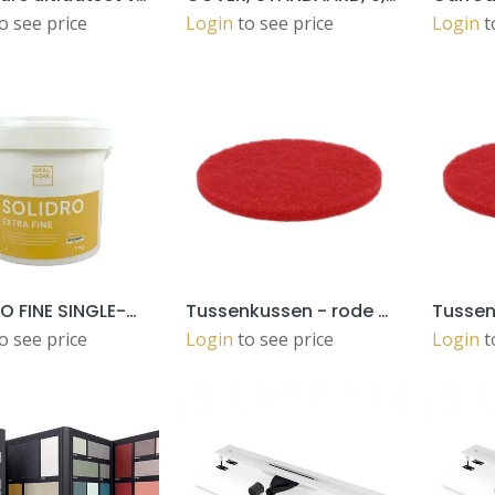
o see price
Login
to see price
Login
t
SOLIDRO FINE SINGLE-COMP.WATER-BASED DECOR LAYER 5KG POTS
Tussenkussen - rode pad dia152mm (5pc)
ADD TO CART
ADD TO CART
o see price
Login
to see price
Login
t