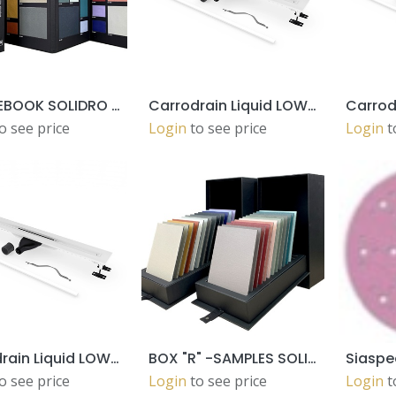
SAMPLEBOOK SOLIDRO COLLECTION WITH CATALOGUE
Carrodrain Liquid LOW WHITE 900 (101612b) for MT, Solidro, ... (membrane)
ADD TO CART
ADD TO CART
o see price
Login
to see price
Login
t
Carrodrain Liquid LOW WHITE 600 (101613b) for MT, Solidro, ... (membrane)
BOX "R" -SAMPLES SOLIDRO 25 - 14 TILES 205x150 mm
ADD TO CART
ADD TO CART
o see price
Login
to see price
Login
t