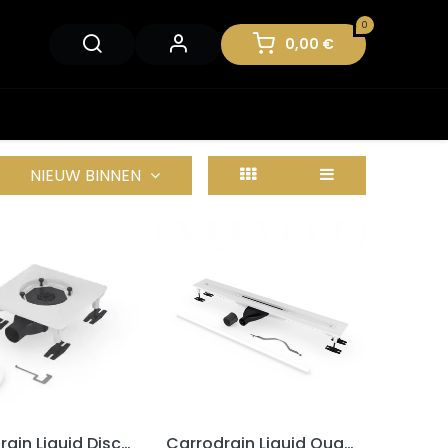
0
0,00
€
NIEUW BINNEN
Carrodrain Liquid Disco 125 LOW WHITE (407113) for MT, Solidro, ...
Carrodrain Liquid Quattro 100 LOW WHITE (406113)
ADD TO CART
ADD TO CART