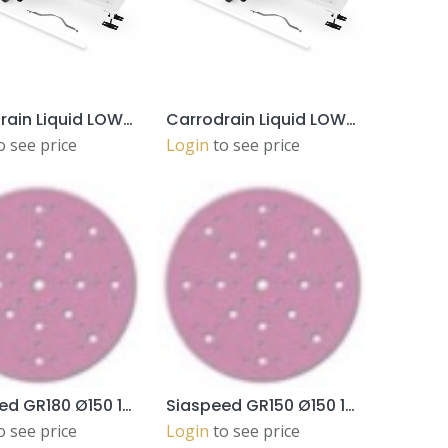
Carrodrain Liquid LOW WHITE 800 (101611b) for MT, Solidro, ... (membrane)
Carrodrain Liquid LOW WHITE 700 (101610b) for MT, Solidro, ... (memebrane)
ADD TO CART
ADD TO CART
o see price
Login
to see price
Siaspeed GR180 Ø150 100pc
Siaspeed GR150 Ø150 100pc
ADD TO CART
ADD TO CART
o see price
Login
to see price