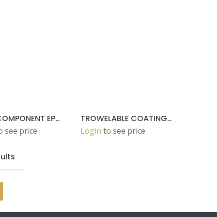
TWO-COMPONENT EPOXY PRIMER A+B=22,6KG
TROWELABLE COATING WITH FILLING FUNCTION 10KG
ADD TO CART
ADD TO CART
o see price
Login
to see price
ults