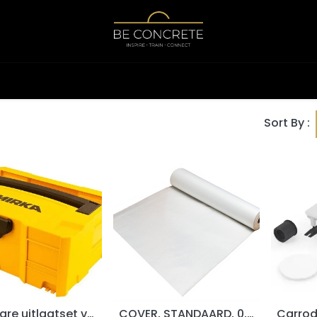
Shop
Calculator
Sort By :
Draaibare uitlaatset voor DEROS 125/150mm (MIE6521011)
COVER, STANDAARD, 0,65m x 25m
ADD TO CART
ADD TO CART