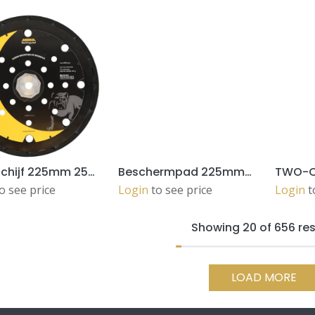
Steunschijf 225mm 25H Grip LEROS (MIW9514312)
Beschermpad 225mm 27H, 1/verpakking (8296712111)
ADD TO CART
ADD TO CART
o see price
Login
to see price
Login
t
Showing 20 of 656 res
LOAD MORE