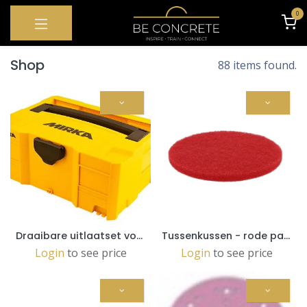
OVERSLAAN NAAR INHOUD
0
Shop
88 items found.
Draaibare uitlaatset voor DEROS 125/150mm (MIE6521011)
Tussenkussen - rode pad dia152mm (5pc)
Login
to see price
Login
to see price