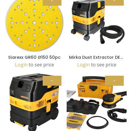
Siarexx GR60 Ø150 50pc
Mirka Dust Extractor DEXOS 1217 M AFC WITH 4m hose (MIX12171221)
Login
to see price
Login
to see price