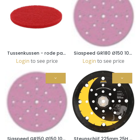
Tussenkussen - rode pad dia406mm (5pc)
Siaspeed GR180 Ø150 100pc
Login
to see price
Login
to see price
Siaspeed GR150 Ø150 100pc
Steunschijf 225mm 25H Grip LEROS (MIW9514312)