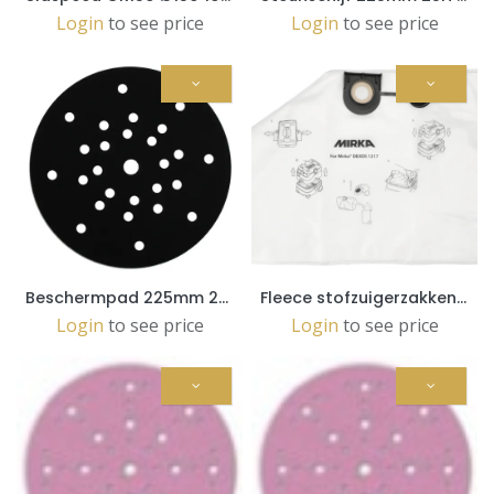
Login
to see price
Login
to see price
Beschermpad 225mm 27H, 1/verpakking (8296712111)
Fleece stofzuigerzakken voor DEXOS 1217, 5/Pak (MIX1215171)
Login
to see price
Login
to see price