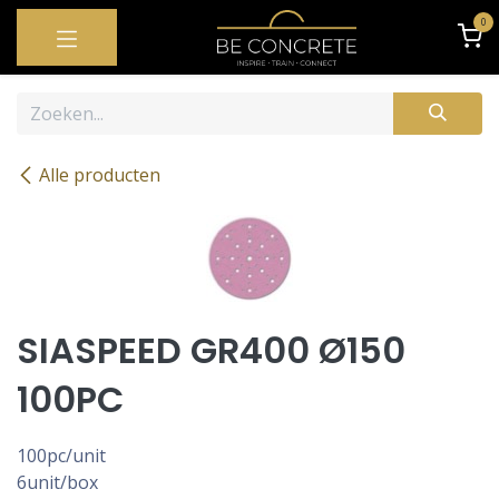
OVERSLAAN NAAR INHOUD
0
Alle producten
SIASPEED GR400 Ø150
100PC
100pc/unit
6unit/box