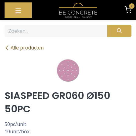
OVERSLAAN NAAR INHOUD
0
Alle producten
SIASPEED GR060 Ø150
50PC
50pc/unit
10unit/box