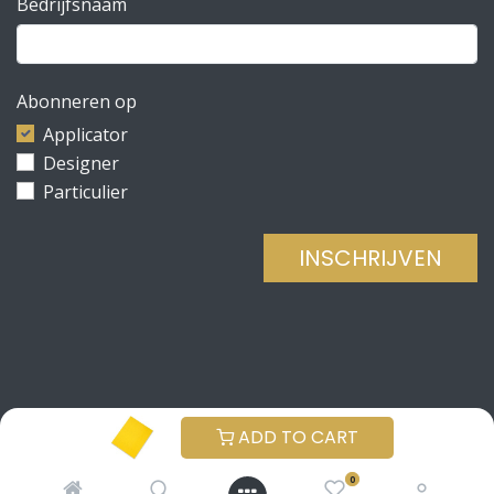
Bedrijfsnaam
Abonneren op
Applicator
Designer
Particulier
INSCHRIJVEN
Copyright © Be Concrete
NEDERLANDS (BE)
ADD TO CART
Aangeboden door
- De #1
Open source e-
0