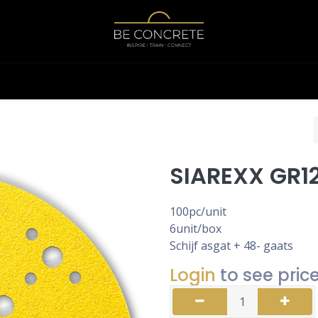
Shop
Calculator
SIAREXX GR1
100pc/unit
6unit/box
Schijf asgat + 48- gaats
Login
to see pric