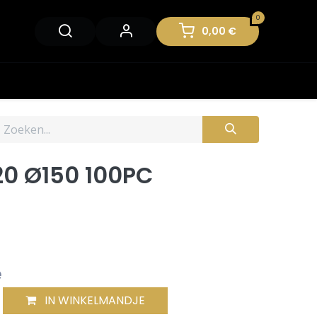
0
0,00
€
20 Ø150 100PC
e
IN WINKELMANDJE