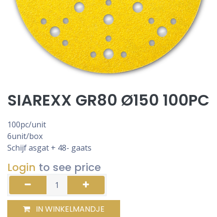
SIAREXX GR80 Ø150 100PC
100pc/unit
6unit/box
Schijf asgat + 48- gaats
Login
to see price
IN WINKELMANDJE