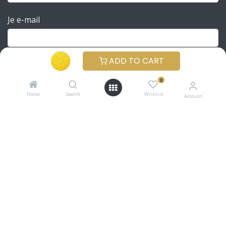
Je e-mail
ADD TO CART
Bedrijfsnaam
0
Home
Search
Wishlist
Account
Abonneren op
Applicator
Designer
Particulier
INSCHRIJVEN