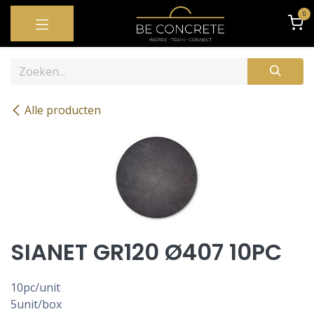
OVERSLAAN NAAR INHOUD
0
Alle producten
SIANET GR120 Ø407 10PC
10pc/unit
5unit/box