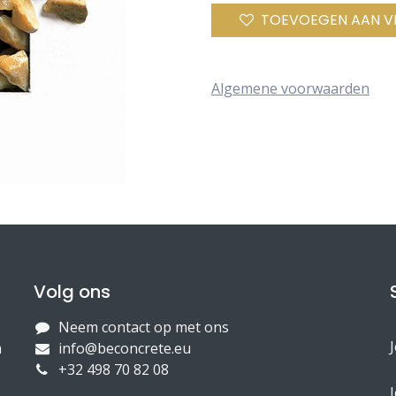
TOEVOEGEN AAN V
Algemene voorwaarden
Volg ons
Neem contact op met ons
n
info@beconcrete.eu
+32 498 70 82 08
J