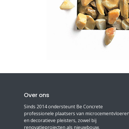
Over ons
Sinds 2014 ondersteunt Be Concrete
professionele plaatsers van microcementvloere
en decoratieve pleisters, zowel bij
renovatieprojecten als nieuwbouw.