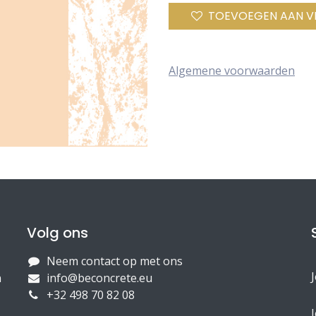
TOEVOEGEN AAN V
Algemene voorwaarden
Volg ons
Neem contact op met ons
n
info@beconcrete.eu
+32 498 70 82 08
J