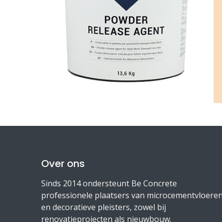
Over ons
Sinds 2014 ondersteunt Be Concrete
professionele plaatsers van microcementvloere
en decoratieve pleisters, zowel bij
renovatieprojecten als nieuwbouw.