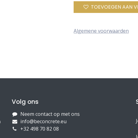
TOEVOEGEN AAN V
Algemene voorwaarden
Volg ons
Neem contact op met ons
n
info@beconcrete.eu
+32 498 70 82 08
J