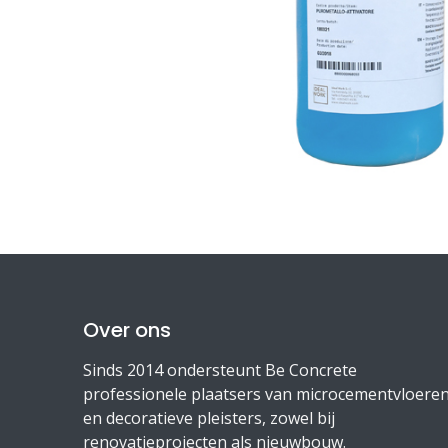
Over ons
Sinds 2014 ondersteunt Be Concrete
professionele plaatsers van microcementvloere
en decoratieve pleisters, zowel bij
renovatieprojecten als nieuwbouw.