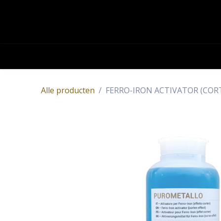
OVERSLAAN NAAR INHOUD
Academy
Contact
Producten
Alle producten
FERRO-IRON ACTIVATOR (CORT