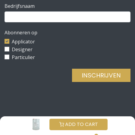
Bedrijfsnaam
Abonneren op
Applicator
Designer
Particulier
INSCHRIJVEN
Copyright © Be Concrete
NEDERLANDS (BE)
ADD TO CART
Aangeboden door
- De #1
Open source e-