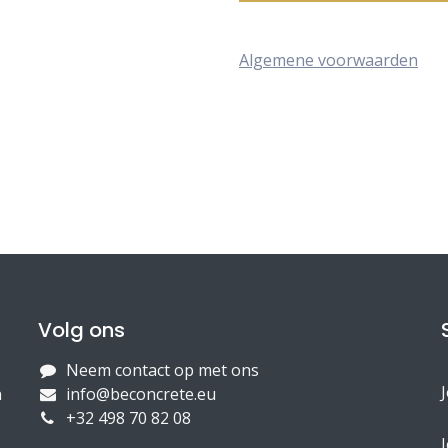
Algemene voorwaarden
Volg ons
Neem contact op met ons
n
info@beconcrete.eu
+32 498 70 82 08
J