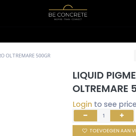
Shop
Calculator
RO OLTREMARE 500GR
LIQUID PIGM
OLTREMARE 
Login
to see pric
TOEVOEGEN AAN V