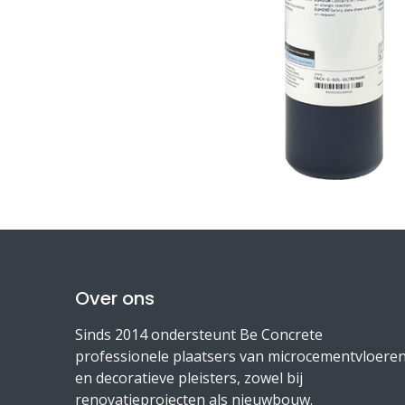
Over ons
Sinds 2014 ondersteunt Be Concrete
professionele plaatsers van microcementvloere
en decoratieve pleisters, zowel bij
renovatieprojecten als nieuwbouw.