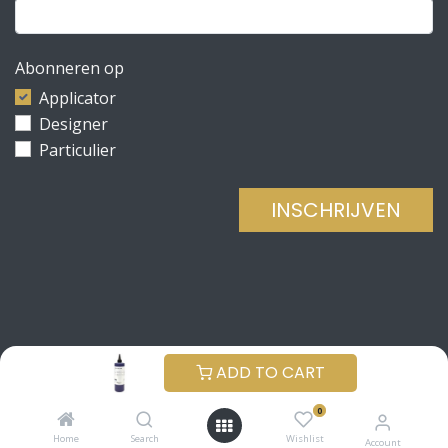
Abonneren op
Applicator
Designer
Particulier
INSCHRIJVEN
Copyright © Be Concrete
NEDERLANDS (BE)
ADD TO CART
Aangeboden door
- De #1
Open source e-
0
commerce
Home
Search
Wishlist
Account