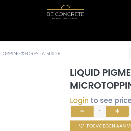
Shop
Calculator
OTOPPING®FORESTA-500GR
LIQUID PIGM
MICROTOPPI
Login
to see pric
TOEVOEGEN AAN V