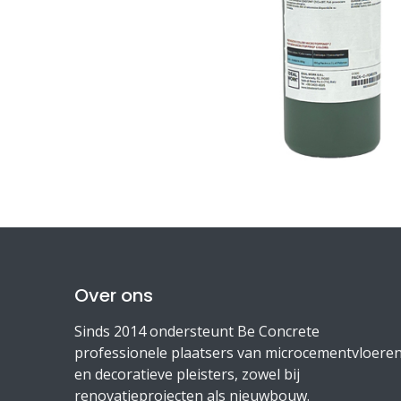
Over ons
Sinds 2014 ondersteunt Be Concrete
professionele plaatsers van microcementvloere
en decoratieve pleisters, zowel bij
renovatieprojecten als nieuwbouw.