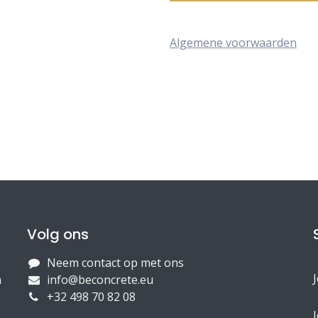
Algemene voorwaarden
Volg ons
Neem contact op met ons
n
info@beconcrete.eu
+32 498 70 82 08
J