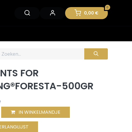
0
0,00
€
ENTS FOR
NG®FORESTA-500GR
e
IN WINKELMANDJE
ERLANGLIJST