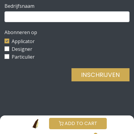
Bedrijfsnaam
Abonneren op
Applicator
Designer
Particulier
INSCHRIJVEN
Copyright © Be Concrete
NEDERLANDS (BE)
ADD TO CART
Aangeboden door
- De #1
Open source e-