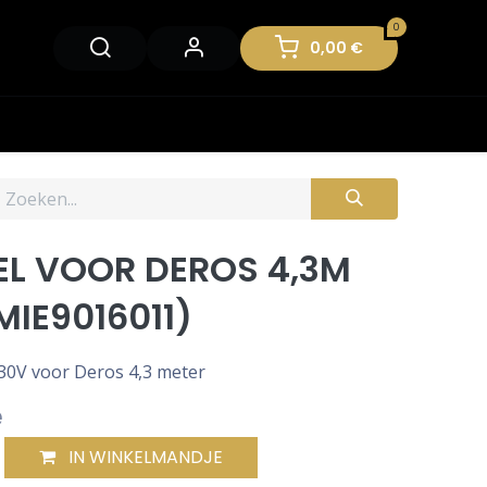
0
0,00
€
L VOOR DEROS 4,3M
MIE9016011)
0V voor Deros 4,3 meter
e
IN WINKELMANDJE