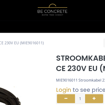
Shop
Calculator
CE 230V EU (MIE9016011)
STROOMKABE
CE 230V EU (
MIE9016011 Stroomkabel 23
Login
to see pric