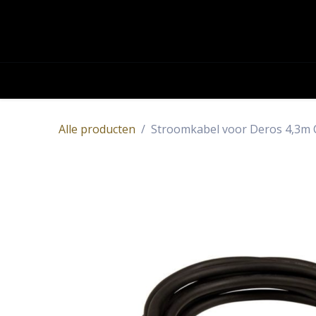
OVERSLAAN NAAR INHOUD
Academy
Contact
Producten
Alle producten
Stroomkabel voor Deros 4,3m 