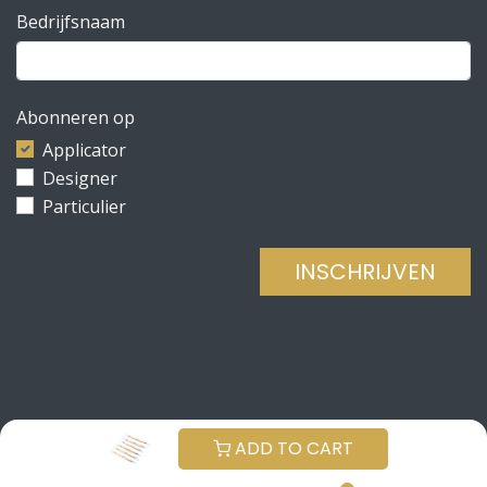
Bedrijfsnaam
Abonneren op
Applicator
Designer
Particulier
INSCHRIJVEN
Copyright © Be Concrete
NEDERLANDS (BE)
ADD TO CART
Aangeboden door
- De #1
Open source e-