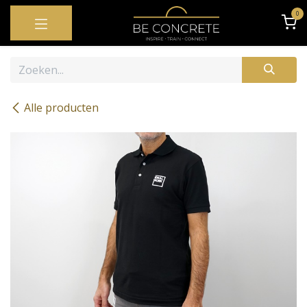
OVERSLAAN NAAR INHOUD
0
Alle producten