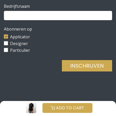
Bedrijfsnaam
Abonneren op
Applicator
Designer
Particulier
INSCHRIJVEN
Copyright © Be Concrete
NEDERLANDS (BE)
ADD TO CART
Aangeboden door
- De #1
Open source e-