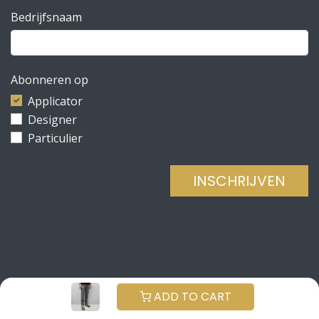
Bedrijfsnaam
Abonneren op
Applicator
Designer
Particulier
INSCHRIJVEN
Copyright © Be Concrete
NEDERLANDS (BE)
ADD TO CART
Aangeboden door
- De #1
Open source e-