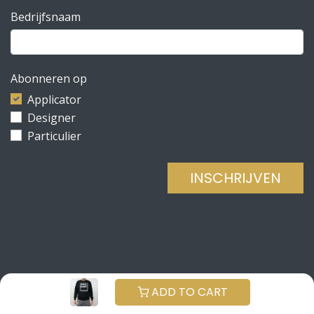
Bedrijfsnaam
Abonneren op
Applicator
Designer
Particulier
INSCHRIJVEN
Copyright © Be Concrete
NEDERLANDS (BE)
ADD TO CART
Aangeboden door
- De #1
Open source e-