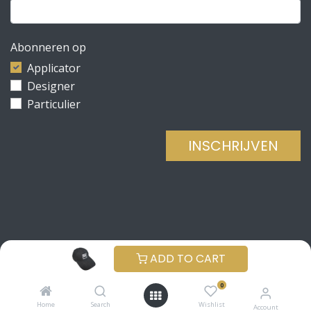
Abonneren op
Applicator
Designer
Particulier
INSCHRIJVEN
Copyright © Be Concrete
NEDERLANDS (BE)
ADD TO CART
Aangeboden door
- De #1
Open source e-
0
commerce
Home
Search
Wishlist
Account