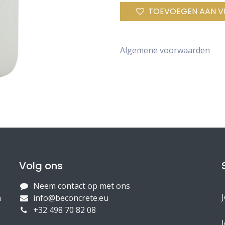
TOEVOEGEN AAN V
Algemene voorwaarden
Volg ons
Neem contact op met ons
n
info@beconcrete.eu
+32 498 70 82 08
J