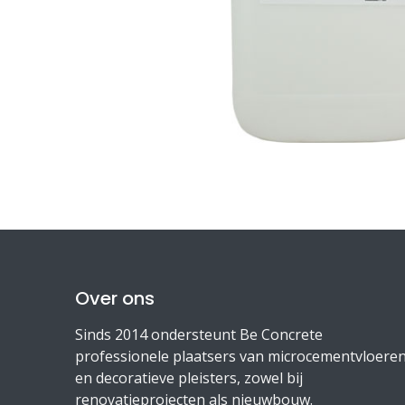
Over ons
Sinds 2014 ondersteunt Be Concrete
professionele plaatsers van microcementvloere
en decoratieve pleisters, zowel bij
renovatieprojecten als nieuwbouw.