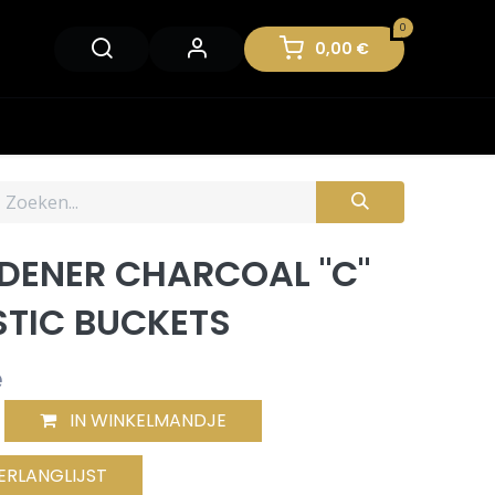
0
0,00
€
DENER CHARCOAL "C"
STIC BUCKETS
e
IN WINKELMANDJE
ERLANGLIJST