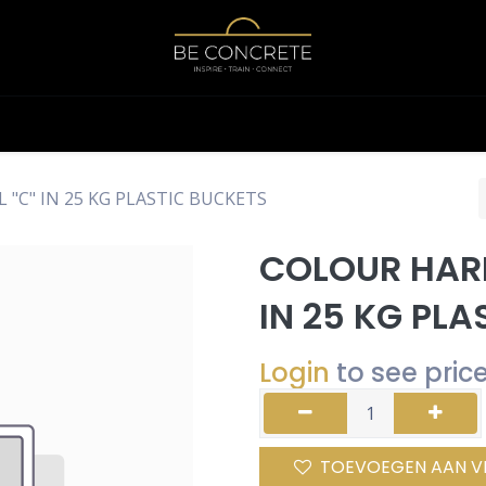
Shop
Calculator
"C" IN 25 KG PLASTIC BUCKETS
COLOUR HAR
IN 25 KG PLA
Login
to see pric
TOEVOEGEN AAN V