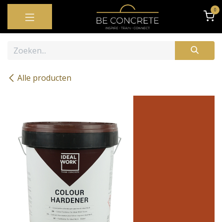
OVERSLAAN NAAR INHOUD
0
Alle producten