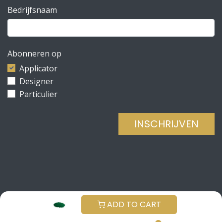
Bedrijfsnaam
Abonneren op
Applicator
Designer
Particulier
INSCHRIJVEN
Copyright © Be Concrete
NEDERLANDS (BE)
ADD TO CART
Aangeboden door
- De #1
Open source e-