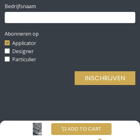
Bedrijfsnaam
Abonneren op
Applicator
Designer
Particulier
INSCHRIJVEN
Copyright © Be Concrete
NEDERLANDS (BE)
ADD TO CART
Aangeboden door
- De #1
Open source e-