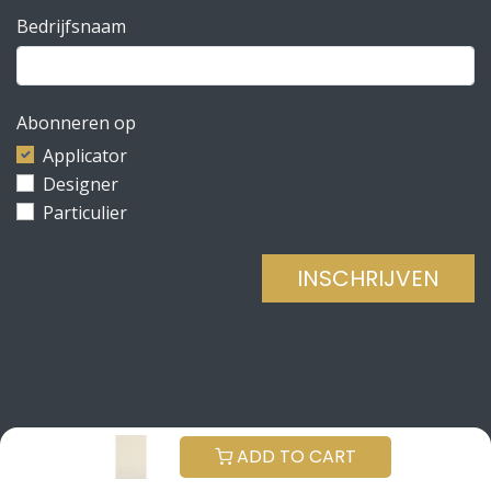
Bedrijfsnaam
Abonneren op
Applicator
Designer
Particulier
INSCHRIJVEN
Copyright © Be Concrete
NEDERLANDS (BE)
ADD TO CART
Aangeboden door
- De #1
Open source e-