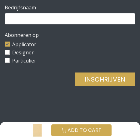
Bedrijfsnaam
Abonneren op
Applicator
Designer
Particulier
INSCHRIJVEN
Copyright © Be Concrete
NEDERLANDS (BE)
ADD TO CART
Aangeboden door
- De #1
Open source e-