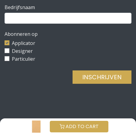
Bedrijfsnaam
Abonneren op
Applicator
Designer
Particulier
INSCHRIJVEN
Copyright © Be Concrete
NEDERLANDS (BE)
ADD TO CART
Aangeboden door
- De #1
Open source e-