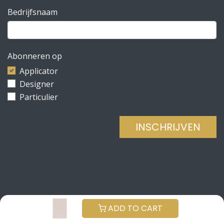
Bedrijfsnaam
Abonneren op
Applicator
Designer
Particulier
INSCHRIJVEN
Copyright © Be Concrete
NEDERLANDS (BE)
ADD TO CART
Aangeboden door
- De #1
Open source e-