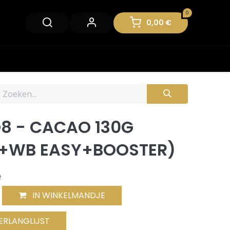
0
0,00
€
8 - CACAO 130G
+WB EASY+BOOSTER)
e
IN WINKELMANDJE
ERLANGLIJST