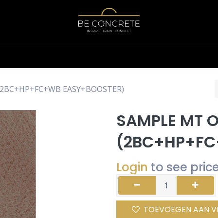
Shop
Calculator
 (2BC+HP+FC+WB EASY+BOOSTER)
SAMPLE MT O
(2BC+HP+FC
Login
to see pric
TOEVOEGEN AAN V