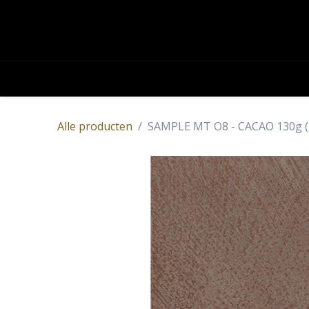
OVERSLAAN NAAR INHOUD
Academy
Contact
Producten
Alle producten
SAMPLE MT O8 - CACAO 130g