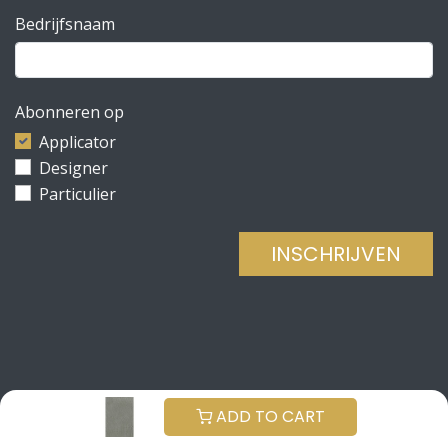
Bedrijfsnaam
Abonneren op
Applicator
Designer
Particulier
INSCHRIJVEN
Copyright © Be Concrete
NEDERLANDS (BE)
ADD TO CART
Aangeboden door
- De #1
Open source e-