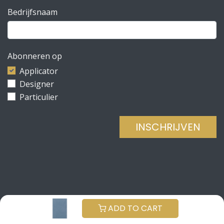
Bedrijfsnaam
Abonneren op
Applicator
Designer
Particulier
INSCHRIJVEN
Copyright © Be Concrete
NEDERLANDS (BE)
ADD TO CART
Aangeboden door
- De #1
Open source e-