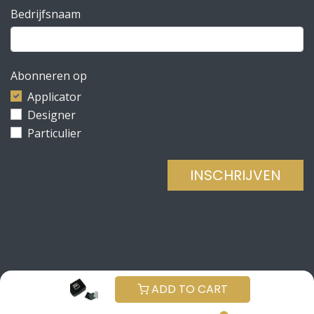
Bedrijfsnaam
Abonneren op
Applicator
Designer
Particulier
INSCHRIJVEN
Copyright © Be Concrete
NEDERLANDS (BE)
ADD TO CART
Aangeboden door
- De #1
Open source e-