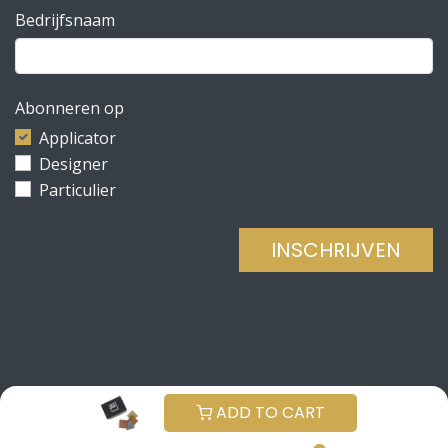
Bedrijfsnaam
Abonneren op
Applicator
Designer
Particulier
INSCHRIJVEN
Copyright © Be Concrete
NEDERLANDS (BE)
ADD TO CART
Aangeboden door
- De #1
Open source e-