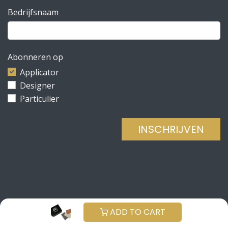
Bedrijfsnaam
Abonneren op
Applicator
Designer
Particulier
INSCHRIJVEN
Copyright © Be Concrete
NEDERLANDS (BE)
ADD TO CART
Aangeboden door
- De #1
Open source e-