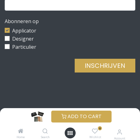
Abonneren op
Applicator
Designer
Particulier
INSCHRIJVEN
Copyright © Be Concrete
NEDERLANDS (BE)
ADD TO CART
Aangeboden door
- De #1
Open source e-
0
commerce
Home
Search
Wishlist
Account