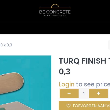
Shop
Calculator
 x 0,3
TURQ FINISH 
0,3
Login
to see pric
TOEVOEGEN AAN V