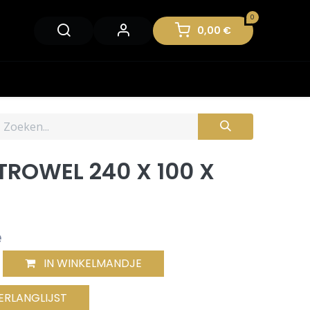
0
0,00
€
TROWEL 240 X 100 X
e
IN WINKELMANDJE
ERLANGLIJST