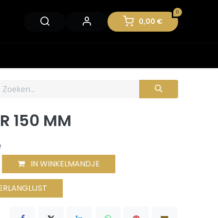
0
0,00
€
R 150 MM
e
IN WINKELMANDJE
ERLANGLIJST