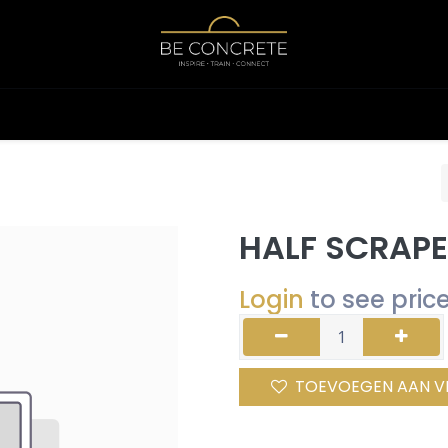
Shop
Calculator
HALF SCRAPE
Login
to see pric
TOEVOEGEN AAN V