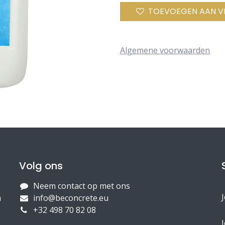
TOEVOEGEN AAN V
Algemene voorwaarden
Volg ons
Neem contact op met ons
n
info@beconcrete.eu
+32 498 70 82 08
J