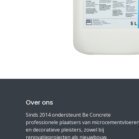
Over ons
Sinds 2014 ondersteunt Be Concrete
professionele plaatsers van microcementvloere
en decoratieve pleisters, zowel bij
renovatieprojecten als nieuwbouw.