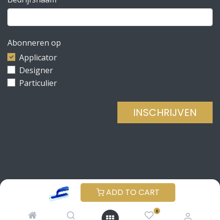
Abonneren op
Applicator
Designer
Particulier
INSCHRIJVEN
Copyright © Be Concrete
NEDERLANDS (BE)
ADD TO CART
Aangeboden door
- De #1
Open source e-
0
commerce