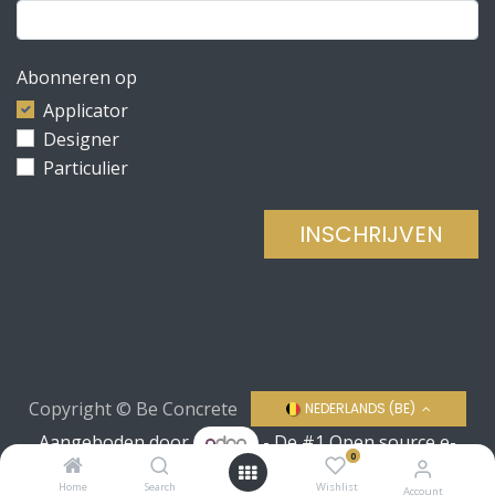
Abonneren op
Applicator
Designer
Particulier
INSCHRIJVEN
Copyright © Be Concrete
NEDERLANDS (BE)
Aangeboden door
- De #1
Open source e-
0
commerce
Home
Search
Wishlist
Account