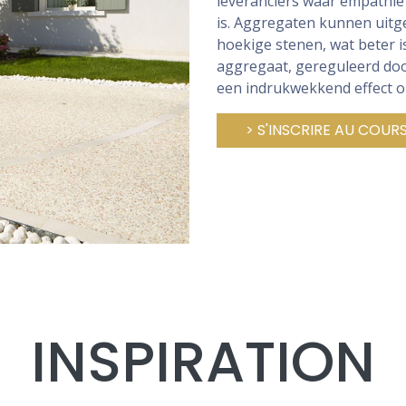
leveranciers waar empathie 
is. Aggregaten kunnen uitge
hoekige stenen, wat beter i
aggregaat, gereguleerd doo
een indrukwekkend effect op
> S'INSCRIRE AU COUR
INSPIRATION